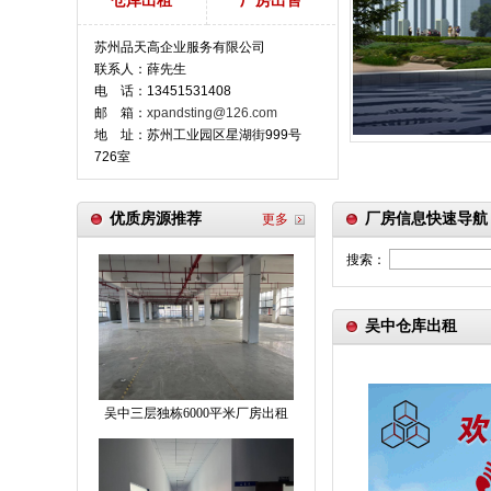
仓库出租
厂房出售
苏州品天高企业服务有限公司
联系人：薛先生
电 话：13451531408
邮 箱：
xpandsting@126.com
地 址：苏州工业园区星湖街999号
726室
优质房源推荐
厂房信息快速导航
更多
搜索：
吴中仓库出租
吴中三层独栋6000平米厂房出租