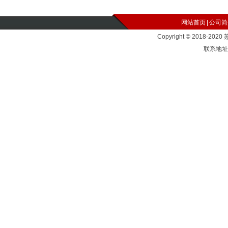
网站首页
|
公司简
Copyright © 2018-2
联系地址：