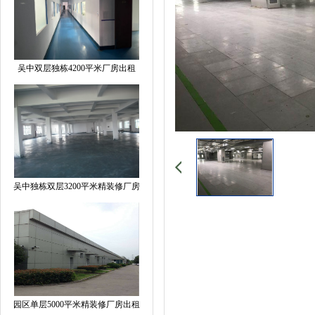
吴中双层独栋4200平米厂房出租
吴中独栋双层3200平米精装修厂房
园区单层5000平米精装修厂房出租