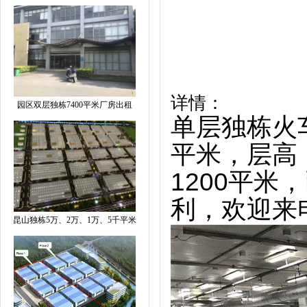
详情：
园区双层独栋7400平米厂房出租
单层独栋火
平米，层高
1200平
利，欢迎来
昆山独栋5万、2万、1万、5千平米